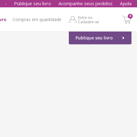
-
Publique seu livro
Acompanhe seus pedidos
Ajuda
0
Entre ou
ivro
Compras em quantidade
Cadastre-se
Publique seu livro