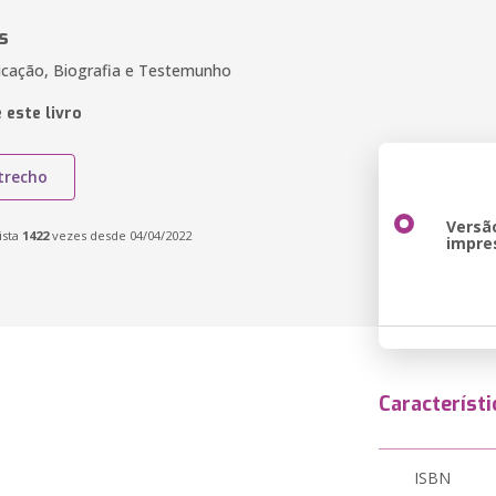
s
ducação, Biografia e Testemunho
 este livro
trecho
Versã
ista
1422
vezes desde 04/04/2022
impre
Característi
ISBN