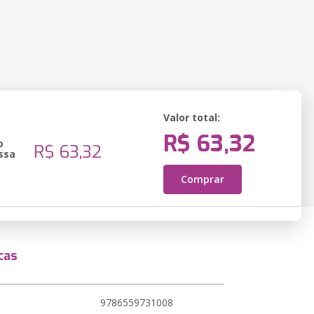
Valor total:
R$ 63,32
o
R$ 63,32
ssa
Comprar
cas
9786559731008