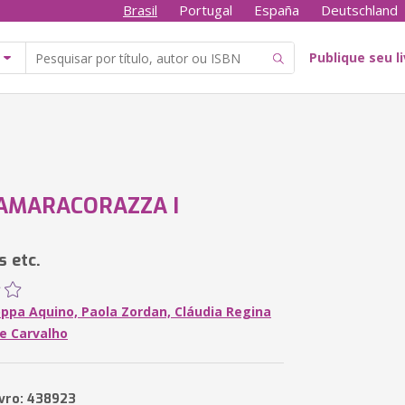
Brasil
Portugal
España
Deutschland
Publique seu l
AMARACORAZZA I
s etc.
oppa Aquino, Paola Zordan, Cláudia Regina
e Carvalho
ivro: 438923