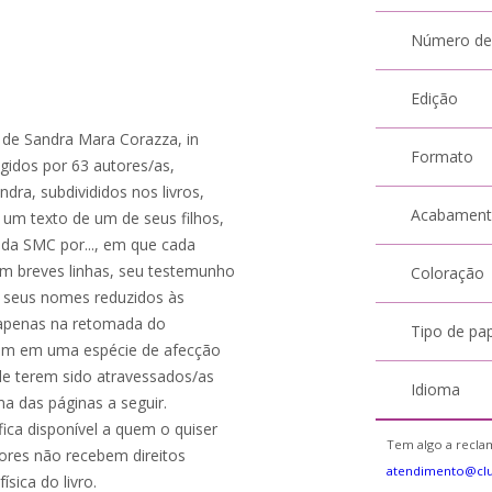
Número de
Edição
de Sandra Mara Corazza, in
Formato
gidos por 63 autores/as,
dra, subdivididos nos livros,
Acabamen
e um texto de um de seus filhos,
lada SMC por..., em que cada
em breves linhas, seu testemunho
Coloração
o seus nomes reduzidos às
a apenas na retomada do
Tipo de pa
 em uma espécie de afecção
de terem sido atravessados/as
Idioma
a das páginas a seguir.
fica disponível a quem o quiser
Tem algo a reclam
ores não recebem direitos
atendimento@cl
sica do livro.