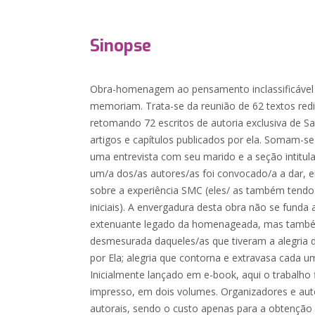
Sinopse
Obra-homenagem ao pensamento inclassificável 
memoriam. Trata-se da reunião de 62 textos redi
retomando 72 escritos de autoria exclusiva de San
artigos e capítulos publicados por ela. Somam-s
uma entrevista com seu marido e a seção intitu
um/a dos/as autores/as foi convocado/a a dar, 
sobre a experiência SMC (eles/ as também tend
iniciais). A envergadura desta obra não se fund
extenuante legado da homenageada, mas também
desmesurada daqueles/as que tiveram a alegria 
por Ela; alegria que contorna e extravasa cada um
Inicialmente lançado em e-book, aqui o trabalho 
impresso, em dois volumes. Organizadores e aut
autorais, sendo o custo apenas para a obtenção fí