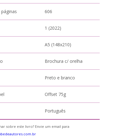
 páginas
606
1 (2022)
A5 (148x210)
to
Brochura c/ orelha
Preto e branco
pel
Offset 75g
Português
ar sobre este livro? Envie um email para
ubedeautores.com.br