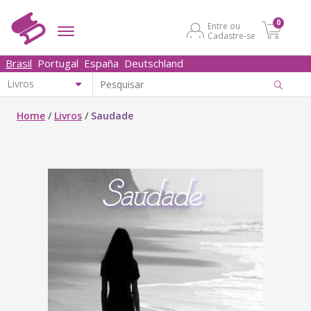
0
Entre ou
Cadastre-se
Brasil
Portugal
España
Deutschland
Home
/
Livros
/
Saudade