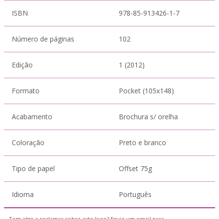
ISBN
978-85-913426-1-7
Número de páginas
102
Edição
1 (2012)
Formato
Pocket (105x148)
Acabamento
Brochura s/ orelha
Coloração
Preto e branco
Tipo de papel
Offset 75g
Idioma
Português
Tem algo a reclamar sobre este livro? Envie um email para