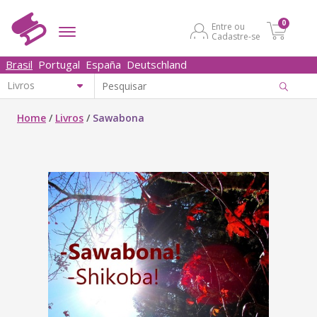
0
Entre ou
Cadastre-se
Brasil
Portugal
España
Deutschland
Home
/
Livros
/
Sawabona