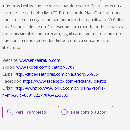
inúmeros textos que escreveu quando criança. Erika começou a
escrever seu primeiro livro “O Professor de Piano” aos quatorze
anos –dele deu origem ao seu primeiro título publicado “O Cálice
dos Sonhos”- desde então descobriu um mundo onde as palavras,
por mais simples que pareçam, significam algo muito maior do
que conseguimos entender. Então começa seu amor por
literatura.
Website:
www.erikaaraujo.com
Skoob:
www.skoob.com.br/autor/6709
Clube:
http://clubedeautores.com.br/authors/57965
Facebook:
https://www.facebook.com/erikaaraujolivros
Orkut:
http://wwhttp://www.orkut.com.br/Main#Profile?
rl=mp&uid=8681722770454253695
Perfil completo
Fale com o autor