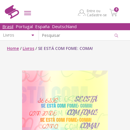
0
Entre ou
Cadastre-se
Brasil
Portugal
España
Deutschland
Home
/
Livros
/
SE ESTÁ COM FOME: COMA!