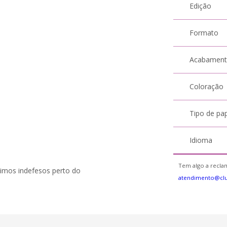
Edição
Formato
Acabamen
Coloração
Tipo de pa
Idioma
Tem algo a reclam
imos indefesos perto do
atendimento@cl