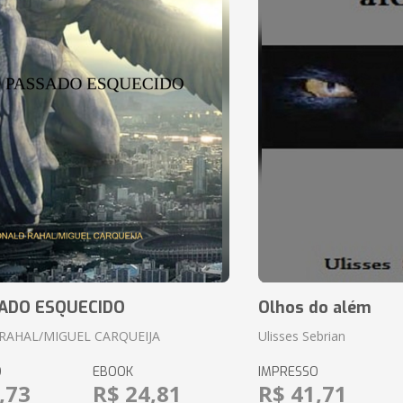
ADO ESQUECIDO
Olhos do além
RAHAL/MIGUEL CARQUEIJA
Ulisses Sebrian
O
EBOOK
IMPRESSO
,73
R$ 24,81
R$ 41,71