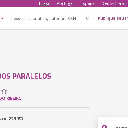
Brasil
Portugal
España
Deutschland
Publique seu l
DOS PARALELOS
DO RIBEIRO
ivro: 223097