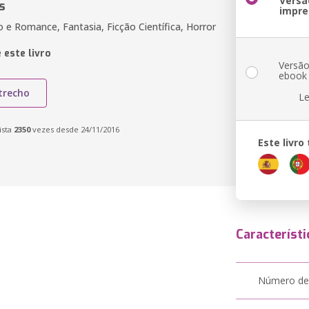
Versã
s
impre
o e Romance, Fantasia, Ficção Científica, Horror
 este livro
Versã
ebook
trecho
Le
ista
2350
vezes desde 24/11/2016
Este livr
Característi
Número de