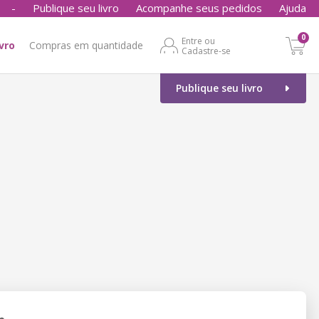
-
Publique seu livro
Acompanhe seus pedidos
Ajuda
0
Entre ou
ivro
Compras em quantidade
Cadastre-se
Publique seu livro