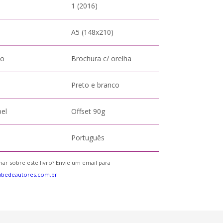
1 (2016)
A5 (148x210)
to
Brochura c/ orelha
Preto e branco
pel
Offset 90g
Português
ar sobre este livro? Envie um email para
ubedeautores.com.br