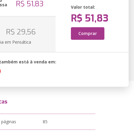
o
R$ 51,83
ssa
Valor total:
R$ 51,83
o
R$ 29,56
Comprar
ia em Pensática
o também está à venda em:
cas
 páginas
85