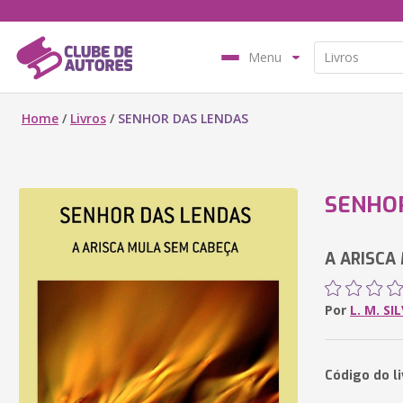
Menu
Home
/
Livros
/
SENHOR DAS LENDAS
SENHO
A ARISCA
Por
L. M. SI
Código do l