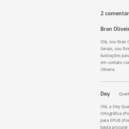
2 comentár
Bran Olivei
Olá, sou Bran O
Gerais, sou fo
ilustrações par
em contato com
Oliveira.
Dey
Quart
Olá, a Dey Qua
Ortográfica (P
para EPUB (Por 
basta procurar 