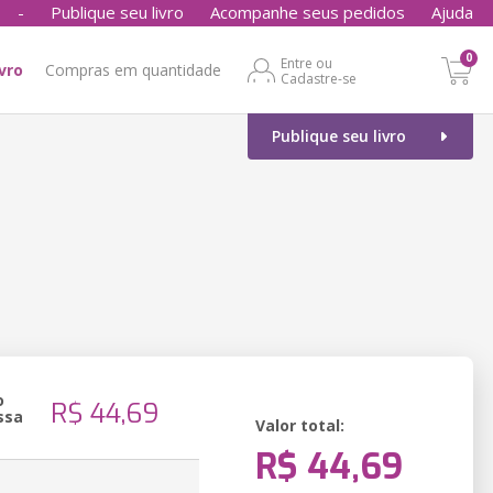
-
Publique seu livro
Acompanhe seus pedidos
Ajuda
0
Entre ou
ivro
Compras em quantidade
Cadastre-se
Publique seu livro
o
R$ 44,69
ssa
Valor total:
R$ 44,69