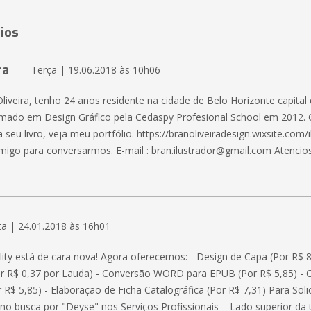
ios
ra
Terça | 19.06.2018 às 10h06
liveira, tenho 24 anos residente na cidade de Belo Horizonte capital
rmado em Design Gráfico pela Cedaspy Profesional School em 2012. 
a seu livro, veja meu portfólio. https://branoliveiradesign.wixsite.com/
igo para conversarmos. E-mail : bran.ilustrador@gmail.com Atenci
a | 24.01.2018 às 16h01
lity está de cara nova! Agora oferecemos: - Design de Capa (Por R$ 8
or R$ 0,37 por Lauda) - Conversão WORD para EPUB (Por R$ 5,85) -
R$ 5,85) - Elaboração de Ficha Catalográfica (Por R$ 7,31) Para Solic
no busca por "Deyse" nos Serviços Profissionais – Lado superior da t