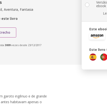
s
Versã
ebook
til, Aventura, Fantasia
Le
 este livro
Este eboo
trecho
ista
3009
vezes desde 23/12/2017
Este livr
um garoto ingênuo e de grande
e antes habitavam apenas o