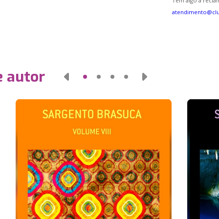
Tem algo a reclam
atendimento@cl
e autor