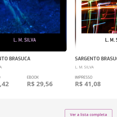
NTO BRASUCA
SARGENTO BRASU
VA
L. M. SILVA
O
EBOOK
IMPRESSO
,42
R$ 29,56
R$ 41,08
Ver a lista completa