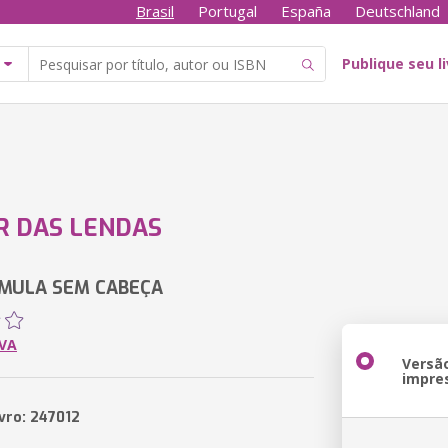
Brasil
Portugal
España
Deutschland
Publique seu l
R DAS LENDAS
 MULA SEM CABEÇA
LVA
Versã
impre
ivro: 247012