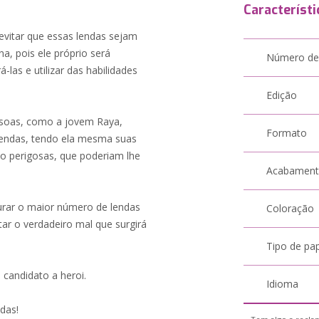
Característi
evitar que essas lendas sejam
a, pois ele próprio será
Número de
las e utilizar das habilidades
Edição
essoas, como a jovem Raya,
Formato
lendas, tendo ela mesma suas
ão perigosas, que poderiam lhe
Acabamen
urar o maior número de lendas
Coloração
ar o verdadeiro mal que surgirá
Tipo de pa
candidato a heroi.
Idioma
das!