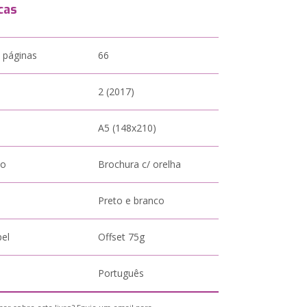
cas
 páginas
66
2 (2017)
A5 (148x210)
to
Brochura c/ orelha
Preto e branco
pel
Offset 75g
Português