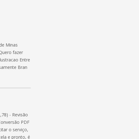
 de Minas
Quero fazer
ilustracao Entre
osamente Bran
,78) - Revisão
 Conversão PDF
itar o serviço,
ela e pronto, é