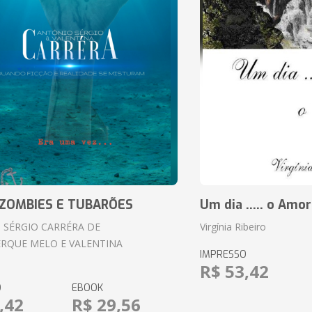
ZOMBIES E TUBARÕES
Um dia ..... o Amor
 SÉRGIO CARRÉRA DE
Virgínia Ribeiro
RQUE MELO E VALENTINA
IMPRESSO
R$ 53,42
O
EBOOK
,42
R$ 29,56