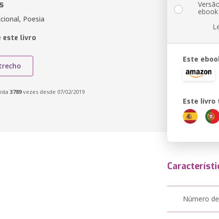
s
Versã
ebook
cional, Poesia
L
 este livro
Este eboo
trecho
ista
3789
vezes desde 07/02/2019
Este livr
Característi
Número de