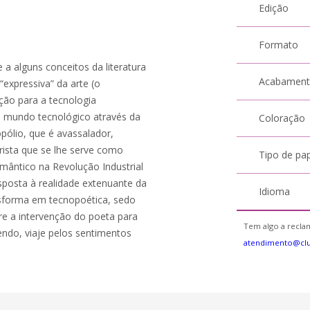
Edição
Formato
 a alguns conceitos da literatura
Acabamen
“expressiva” da arte (o
ação para a tecnologia
o mundo tecnológico através da
Coloração
opólio, que é avassalador,
rista que se lhe serve como
Tipo de pa
ântico na Revolução Industrial
sposta à realidade extenuante da
Idioma
ansforma em tecnopoética, sedo
re a intervenção do poeta para
Tem algo a reclam
ndo, viaje pelos sentimentos
atendimento@cl