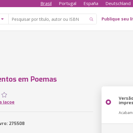
Brasil
Portugal
España
Deutschland
Publique seu l
entos em Poemas
Versã
a Iacoe
impre
Acabam
ivro: 275508