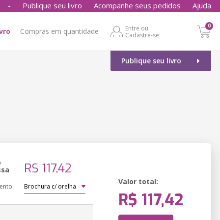
-
Publique seu livro
Acompanhe seus pedidos
Ajuda
0
Entre ou
ivro
Compras em quantidade
Cadastre-se
Publique seu livro
o
R$ 117,42
ssa
Valor total:
ento
R$ 117,42