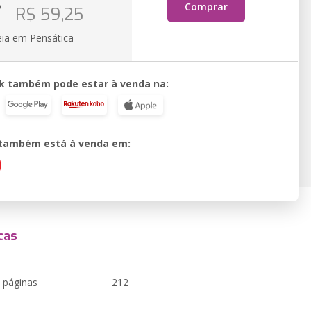
o
Comprar
R$ 59,25
eia em Pensática
k também pode estar à venda na:
o também está à venda em:
cas
 páginas
212