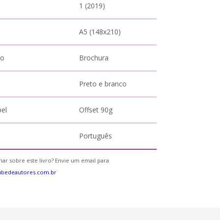
1 (2019)
A5 (148x210)
to
Brochura
Preto e branco
pel
Offset 90g
Português
ar sobre este livro? Envie um email para
ubedeautores.com.br