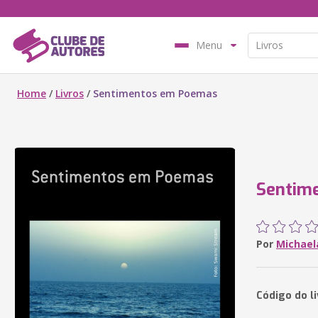
Menu
Home
/
Livros
/
Sentimentos em Poemas
Sentim
Por
Michael
Código do l