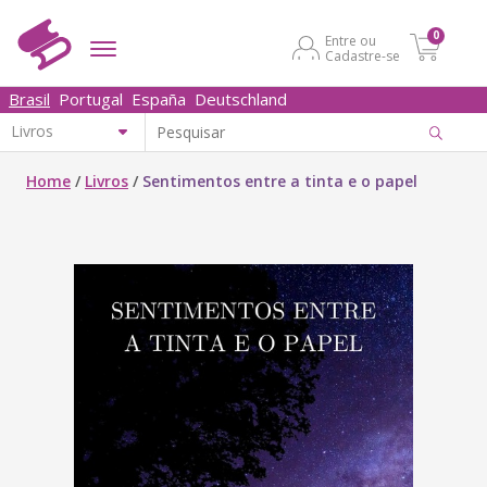
0
Entre ou
Cadastre-se
Brasil
Portugal
España
Deutschland
Home
/
Livros
/
Sentimentos entre a tinta e o papel