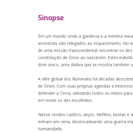
Sinopse
Em um mundo onde a ganância e a mentira rein
ancestrais são relegados ao esquecimento. No 
de uma missão transcendental: encontrar os dez
constelação de Órion ao nascerem. Estes indiví
dom único, uma dádiva que se mostra também um
A elite global dos Illuminatis há décadas descobr
de Órion. Com suas próprias agendas e interess
defender a Terra, utilizando todos os meios para
em reunir os dez escolhidos.
Nesse cenário caótico, anjos, Nefilins, bestas e
entram em cena, desencadeando uma guerra impl
humanidade.