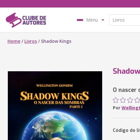
Menu
Home
/
Livros
/
Shadow Kings
Shadow
O nascer 
Por
Welling
Código do l