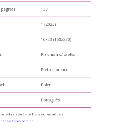
 páginas
133
1 (2023)
16x23 (160x230)
to
Brochura s/ orelha
Preto e branco
pel
Polen
Português
ar sobre este livro? Envie um email para
ubedeautores.com.br