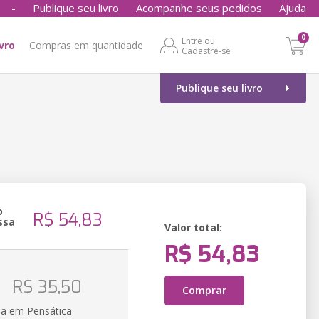
-
Publique seu livro
Acompanhe seus pedidos
Ajuda
0
Entre ou
ivro
Compras em quantidade
Cadastre-se
Publique seu livro
o
R$ 54,83
ssa
Valor total:
R$ 54,83
R$ 35,50
Comprar
ia em Pensática