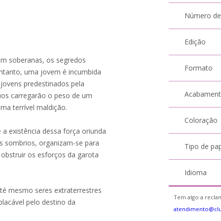
Número de
Edição
am soberanas, os segredos
Formato
entanto, uma jovem é incumbida
 jovens predestinados pela
Acabamen
duos carregarão o peso de um
a terrível maldição.
Coloração
e a existência dessa força oriunda
es sombrios, organizam-se para
Tipo de pa
 obstruir os esforços da garota
Idioma
 até mesmo seres extraterrestres
Tem algo a reclam
acável pelo destino da
atendimento@cl