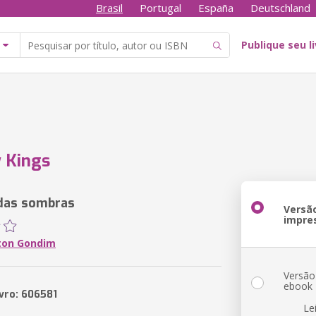
Brasil
Portugal
España
Deutschland
Publique seu l
 Kings
das sombras
Versã
impre
ton Gondim
Versão
ebook
ivro: 606581
Le