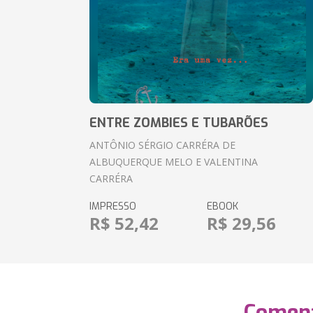
ENTRE ZOMBIES E TUBARÕES
ANTÔNIO SÉRGIO CARRÉRA DE
ALBUQUERQUE MELO E VALENTINA
CARRÉRA
IMPRESSO
EBOOK
R$ 52,42
R$ 29,56
Coment