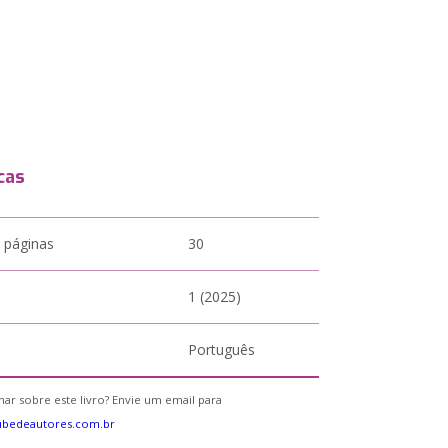
cas
 páginas
30
1 (2025)
Português
ar sobre este livro? Envie um email para
ubedeautores.com.br