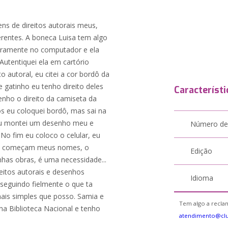
ns de direitos autorais meus,
erentes. A boneca Luisa tem algo
teiramente no computador e ela
utentiquei ela em cartório
o autoral, eu citei a cor bordô da
 gatinho eu tenho direito deles
Característi
nho o direito da camiseta da
os eu coloquei bordô, mas sai na
 eu montei um desenho meu e
Número de
 No fim eu coloco o celular, eu
 que começam meus nomes, o
Edição
minhas obras, é uma necessidade...
eitos autorais e desenhos
Idioma
seguindo fielmente o que ta
mais simples que posso. Samia e
Tem algo a reclam
 Biblioteca Nacional e tenho
atendimento@cl