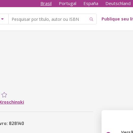
Brasil
Portugal
España
Deutschland
Publique seu l
Kroschinski
ivro: 828140
Vers