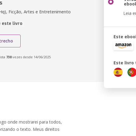
s
eboo
Hq), Ficção, Artes e Entretenimento
Leia 
 este livro
Este eboo
trecho
ista
738
vezes desde 14/06/2025
Este livr
logo onde mostrarei para todos,
izando o texto. Meus direitos