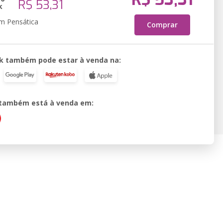
R$ 53,31
k
em Pensática
Comprar
k também pode estar à venda na:
o também está à venda em: