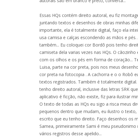
autorais são em branco e preto, converta...
Essas HQs contém direito autoral, eu fiz montage
juntando textos e desenhos de obras minhas dif
importante, ela é totalmente digital, faço ela in
usa camisa e calças escondendo as mãos e pés. A
também... Eu coloquei cor Bordô pois tenho direit
camiseta dela varias vezes nas HQs. O cãozinho e
com os olhos e os pés em forma de coração... Te
Luisa, parte na cor preta, pois nos meus desenh
cor preta na fotocopia . A cachorra e o o Robô
textos registrados. Também é totalmente digital.
tenho direito autoral, inclusive das letras SRK
aplicativo é ficção, não existe, fiz para ilustrar 
O texto de todas as HQs eu sigo a risca meus dir
pequenos dentro que mudam, eu ilustro o texto, 
escrito que eu tenho direito. Faço desenhos os 
Samea, primeiramente Sami é meu pseudonimo na
vários registros desse apelido...