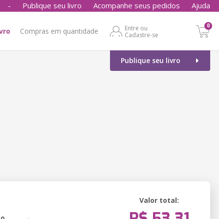
-
Publique seu livro
Acompanhe seus pedidos
Ajuda
0
Entre ou
ivro
Compras em quantidade
Cadastre-se
Publique seu livro
Valor total:
R$ 53,31
ão