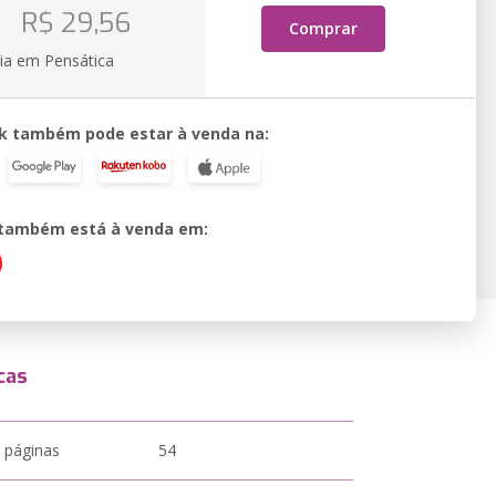
o
R$ 29,56
Comprar
ia em Pensática
k também pode estar à venda na:
o também está à venda em:
cas
 páginas
54