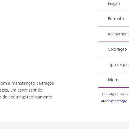
Edição
Formato
Acabamen
Coloração
Tipo de pa
Idioma
, com a manutenção de traços
 vezes, um certo sentido
Tem algo a reclam
ão de doutrinas teoricamente
atendimento@cl