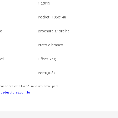
1 (2019)
Pocket (105x148)
to
Brochura s/ orelha
Preto e branco
pel
Offset 75g
Português
ar sobre este livro? Envie um email para
ubedeautores.com.br