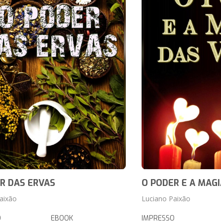
R DAS ERVAS
O PODER E A MAGI
aixão
Luciano Paixão
O
EBOOK
IMPRESSO