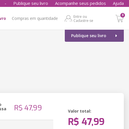
-
Publique seu livro
Acompanhe seus pedidos
Ajuda
0
Entre ou
ivro
Compras em quantidade
Cadastre-se
Publique seu livro
o
R$ 47,99
ssa
Valor total:
R$ 47,99