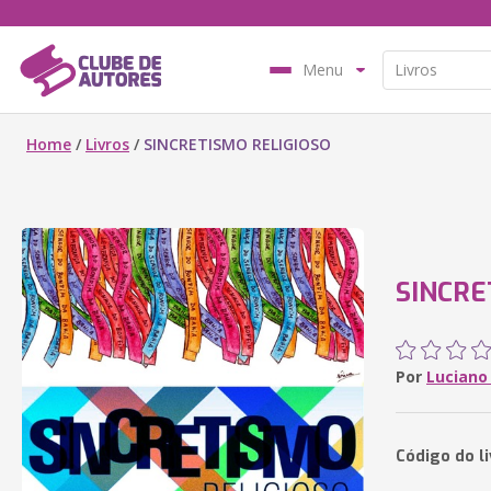
Menu
Home
/
Livros
/
SINCRETISMO RELIGIOSO
SINCRE
Por
Luciano
Código do l