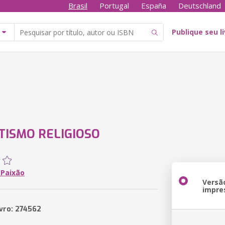
Brasil
Portugal
España
Deutschland
Publique seu l
TISMO RELIGIOSO
 Paixão
Versã
impre
ivro: 274562