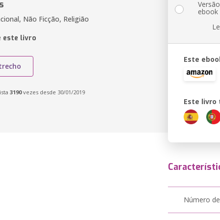
s
Versã
ebook
cional, Não Ficção, Religião
Le
 este livro
Este eboo
trecho
ista
3190
vezes desde 30/01/2019
Este livr
Característi
Número de