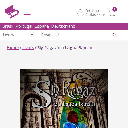
0
Entre ou
Cadastre-se
Brasil
Portugal
España
Deutschland
Home
/
Livros
/
Sly Ragaz e a Lagoa Banshi