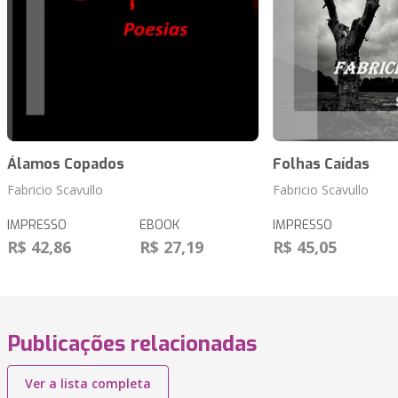
Álamos Copados
Folhas Caídas
Fabricio Scavullo
Fabricio Scavullo
IMPRESSO
EBOOK
IMPRESSO
R$ 42,86
R$ 27,19
R$ 45,05
Publicações relacionadas
Ver a lista completa