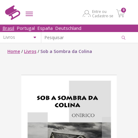
0
Entre ou
Cadastre-se
Brasil
Portugal
España
Deutschland
Home
/
Livros
/
Sob a Sombra da Colina