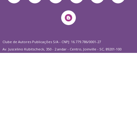
Clube de Autores Publicações S/A - CNPJ: 16.779.786/0001-27
Av. Juscelino Kubitscheck, 350 - 2 andar - Centro, Joinville - SC, 89201-100