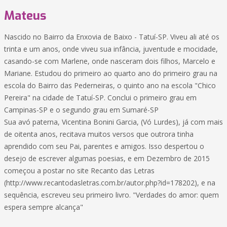
Mateus
Nascido no Bairro da Enxovia de Baixo - Tatuí-SP. Viveu ali até os
trinta e um anos, onde viveu sua infância, juventude e mocidade,
casando-se com Marlene, onde nasceram dois filhos, Marcelo e
Mariane. Estudou do primeiro ao quarto ano do primeiro grau na
escola do Bairro das Pederneiras, o quinto ano na escola "Chico
Pereira" na cidade de Tatuí-SP. Conclui o primeiro grau em
Campinas-SP e o segundo grau em Sumaré-SP
Sua avó paterna, Vicentina Bonini Garcia, (Vó Lurdes), já com mais
de oitenta anos, recitava muitos versos que outrora tinha
aprendido com seu Pai, parentes e amigos. Isso despertou o
desejo de escrever algumas poesias, e em Dezembro de 2015
começou a postar no site Recanto das Letras
(http://www.recantodasletras.com.br/autor.php?id=178202), e na
sequência, escreveu seu primeiro livro. "Verdades do amor: quem
espera sempre alcança"