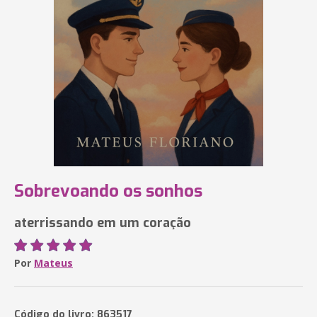
Sobrevoando os sonhos
aterrissando em um coração
Por
Mateus
Código do livro: 863517