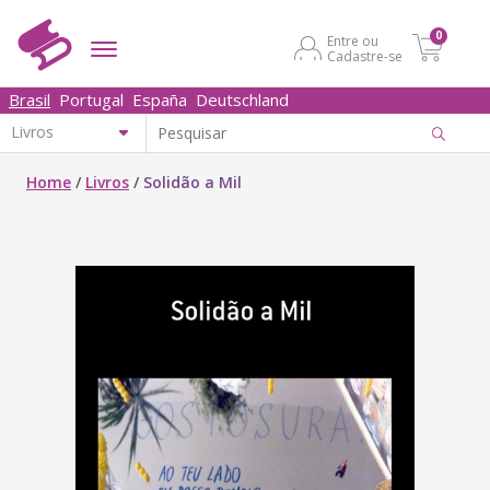
0
Entre ou
Cadastre-se
Brasil
Portugal
España
Deutschland
Home
/
Livros
/
Solidão a Mil