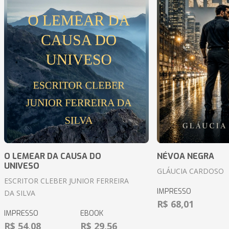
O LEMEAR DA CAUSA DO
NÉVOA NEGRA
UNIVESO
GLÁUCIA CARDOSO
ESCRITOR CLEBER JUNIOR FERREIRA
IMPRESSO
DA SILVA
R$ 68,01
IMPRESSO
EBOOK
R$ 54,08
R$ 29,56