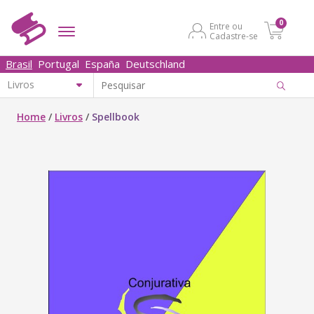
0
Entre ou
Cadastre-se
Brasil
Portugal
España
Deutschland
Home
/
Livros
/
Spellbook