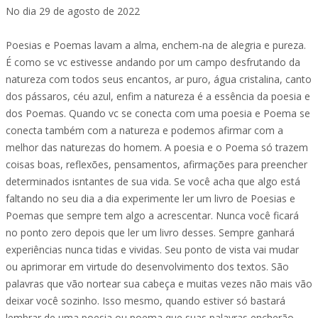
No dia 29 de agosto de 2022
Poesias e Poemas lavam a alma, enchem-na de alegria e pureza.
É como se vc estivesse andando por um campo desfrutando da
natureza com todos seus encantos, ar puro, água cristalina, canto
dos pássaros, céu azul, enfim a natureza é a essência da poesia e
dos Poemas. Quando vc se conecta com uma poesia e Poema se
conecta também com a natureza e podemos afirmar com a
melhor das naturezas do homem. A poesia e o Poema só trazem
coisas boas, reflexões, pensamentos, afirmações para preencher
determinados isntantes de sua vida. Se você acha que algo está
faltando no seu dia a dia experimente ler um livro de Poesias e
Poemas que sempre tem algo a acrescentar. Nunca você ficará
no ponto zero depois que ler um livro desses. Sempre ganhará
experiências nunca tidas e vividas. Seu ponto de vista vai mudar
ou aprimorar em virtude do desenvolvimento dos textos. São
palavras que vão nortear sua cabeça e muitas vezes não mais vão
deixar você sozinho. Isso mesmo, quando estiver só bastará
lembrar de uma poesia ou poema que suas palavras encherão