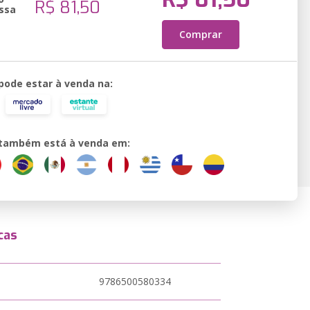
R$ 81,50
ssa
Comprar
 pode estar à venda na:
o também está à venda em:
cas
9786500580334