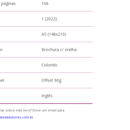
 páginas
106
1 (2022)
A5 (148x210)
to
Brochura c/ orelha
Colorido
pel
Offset 90g
Inglês
ar sobre este livro? Envie um email para
ubedeautores.com.br