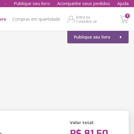
-
Publique seu livro
Acompanhe seus pedidos
Ajuda
0
Entre ou
ivro
Compras em quantidade
Cadastre-se
Publique seu livro
Valor total:
R$ 81,50
o