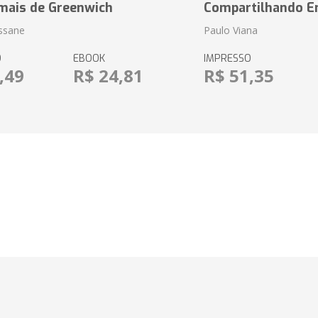
mais de Greenwich
Compartilhando En
essane
Paulo Viana
O
EBOOK
IMPRESSO
,49
R$ 24,81
R$ 51,35