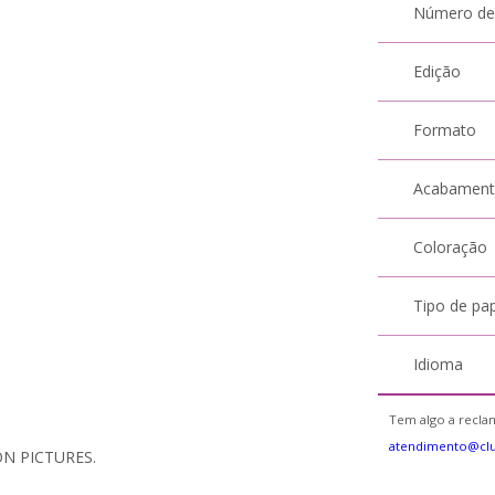
Número de
Edição
Formato
Acabamen
Coloração
Tipo de pa
Idioma
Tem algo a reclam
atendimento@cl
N PICTURES.