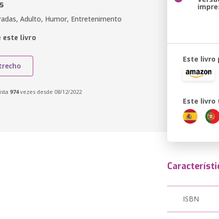
s
impre
radas, Adulto, Humor, Entretenimento
 este livro
Este livro
trecho
ista
974
vezes desde 08/12/2022
Este livr
Característi
ISBN