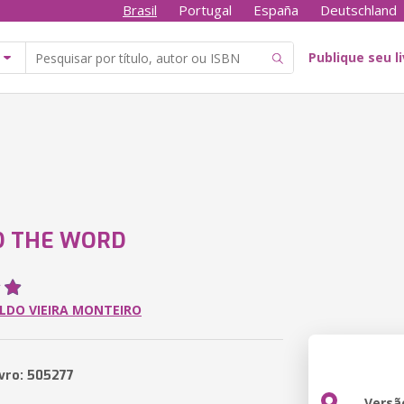
Brasil
Portugal
España
Deutschland
Publique seu l
D THE WORD
LDO VIEIRA MONTEIRO
ivro: 505277
Versã