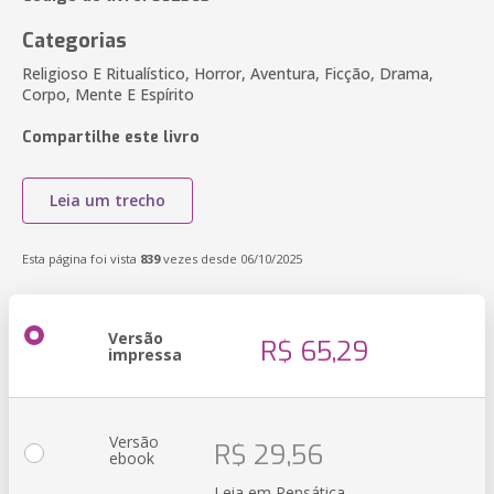
Categorias
Religioso E Ritualístico, Horror, Aventura, Ficção, Drama,
Corpo, Mente E Espírito
Compartilhe este livro
Leia um trecho
Esta página foi vista
839
vezes desde 06/10/2025
Versão
R$ 65,29
impressa
Versão
R$ 29,56
ebook
Leia em Pensática