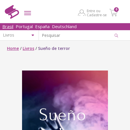
0
Entre ou
Cadastre-se
Brasil
Portugal
España
Deutschland
Home
/
Livros
/
Sueño de terror