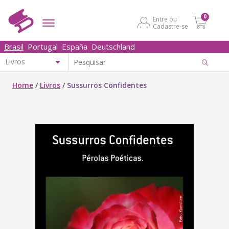
0
Entre ou
Cadastre-se
Brasil
Portugal
España
Deutschland
Home
/
Livros
/
Sussurros Confidentes