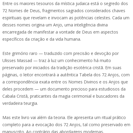
Entre os maiores tesouros da mística judaica está o segredo dos
72 Nomes de Deus, fragmentos sagrados considerados chaves
espirituais que revelam e invocam as potências celestes. Cada um
desses nomes origina um Anjo, uma inteligência divina
encarregada de manifestar a vontade de Deus em aspectos
específicos da criação e da vida humana.
Este grimório raro — traduzido com precisão e devoção por
Ulisses Massad — traz à luz um conhecimento há muito
preservado por iniciados da tradição esotérica cristã. Em suas
páginas, o leitor encontrará a autêntica Tabela dos 72 Anjos, com
a correspondência exata entre os Nomes Divinos e os Anjos que
deles procedem — um documento precioso para estudiosos da
Cabala Cristã, praticantes da magia cerimonial e buscadores da
verdadeira teurgia.
Mas este livro vai além da teoria. Ele apresenta um ritual prático
completo para a evocação dos 72 Anjos, tal como preservado em
manuscrito. Ao contrário das abordagens modernas,