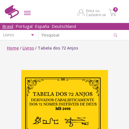
0
Entre ou
Cadastre-se
Brasil
Portugal
España
Deutschland
Home
/
Livros
/
Tabela dos 72 Anjos