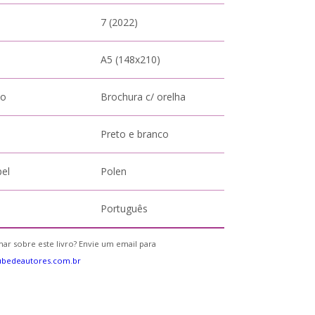
7 (2022)
A5 (148x210)
to
Brochura c/ orelha
Preto e branco
pel
Polen
Português
ar sobre este livro? Envie um email para
ubedeautores.com.br