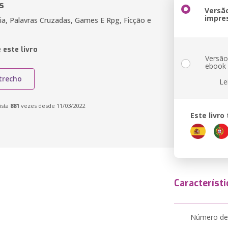
s
Versã
impre
ia, Palavras Cruzadas, Games E Rpg, Ficção e
 este livro
Versã
ebook
trecho
Le
ista
881
vezes desde 11/03/2022
Este livr
Característi
Número de