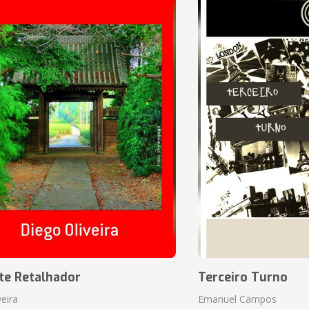
te Retalhador
Terceiro Turno
veira
Emanuel Campos