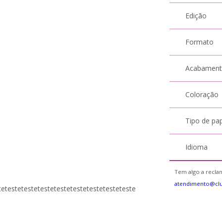
Edição
Formato
Acabamen
Coloração
Tipo de pa
Idioma
Tem algo a reclam
atendimento@cl
tetestetestetestetestetestetestetesteteste