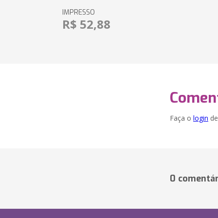
IMPRESSO
R$ 52,88
Coment
Faça o
login
dei
0 comentár