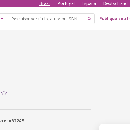
Brasil
Portugal
España
Deutschland
Publique seu l
ivro: 432245