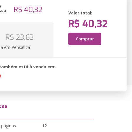
o
R$ 40,32
ssa
Valor total:
R$ 40,32
o
R$ 23,63
Comprar
ia em Pensática
o também está à venda em:
cas
 páginas
12