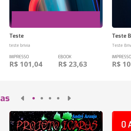
Teste
Teste B
teste brivia
Teste Briv
IMPRESSO
EBOOK
IMPRESS
R$ 101,04
R$ 23,63
R$ 10
das