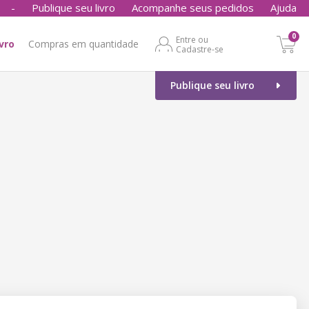
-
Publique seu livro
Acompanhe seus pedidos
Ajuda
0
Entre ou
ivro
Compras em quantidade
Cadastre-se
Publique seu livro