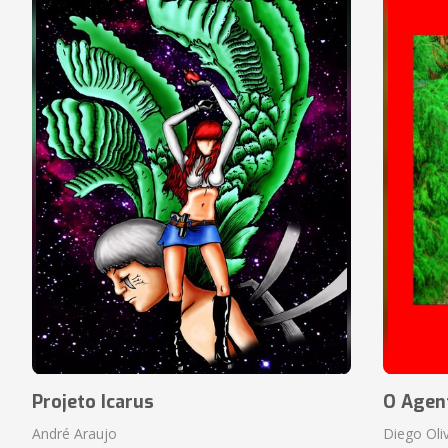
Projeto Icarus
O Agen
André Araujo
Diego Oli