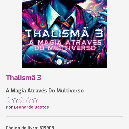
Thalismã 3
A Magia Através Do Multiverso
Por
Leonardo Bastos
Código do livro: 619903