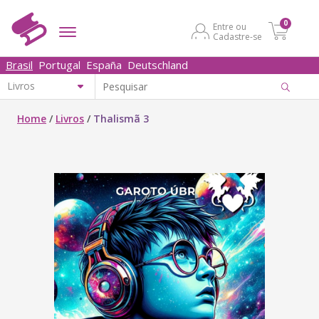
0
Entre ou
Cadastre-se
Brasil
Portugal
España
Deutschland
Home
/
Livros
/
Thalismã 3