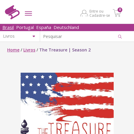
0
Entre ou
Cadastre-se
Brasil
Portugal
España
Deutschland
Home
/
Livros
/
The Treasure | Season 2