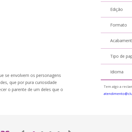
Edição
Formato
Acabamen
Tipo de pa
Idioma
ue se envolvem os personagens
ldes, que por pura curiosidade
Tem algo a reclam
cer o parente de um deles que o
atendimento@cl