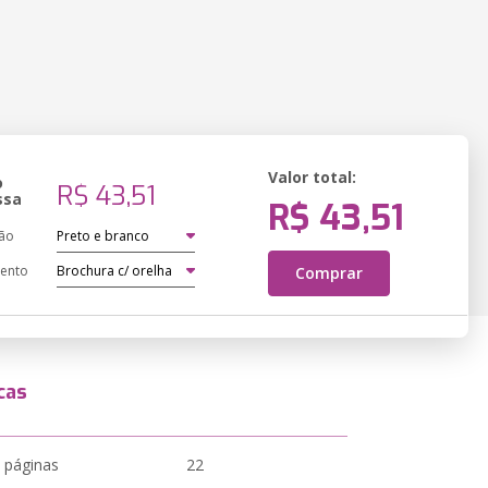
Valor total:
o
R$ 43,51
ssa
R$ 43,51
ão
ento
Comprar
cas
 páginas
22