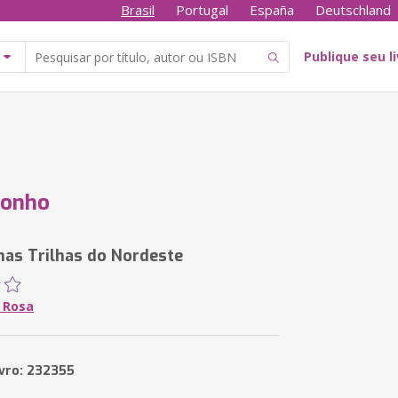
Brasil
Portugal
España
Deutschland
Publique seu l
Tonho
nas Trilhas do Nordeste
 Rosa
ivro: 232355