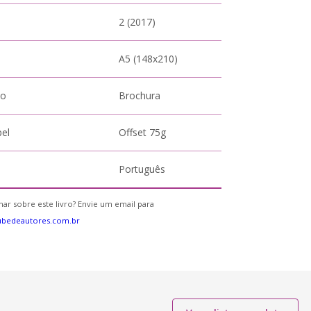
2 (2017)
A5 (148x210)
to
Brochura
pel
Offset 75g
Português
ar sobre este livro? Envie um email para
ubedeautores.com.br