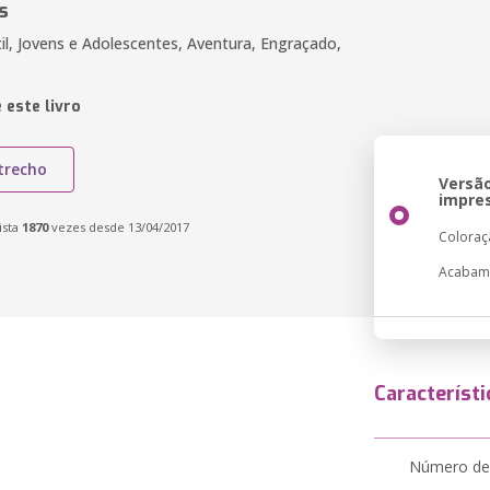
s
til, Jovens e Adolescentes, Aventura, Engraçado,
 este livro
trecho
Versã
impre
ista
1870
vezes desde 13/04/2017
Coloraç
Acabam
Característi
Número de