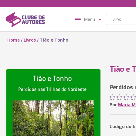
Menu
Home
/
Livros
/
Tião e Tonho
Tião e 
Perdidos 
Por
Maria M
Código do l