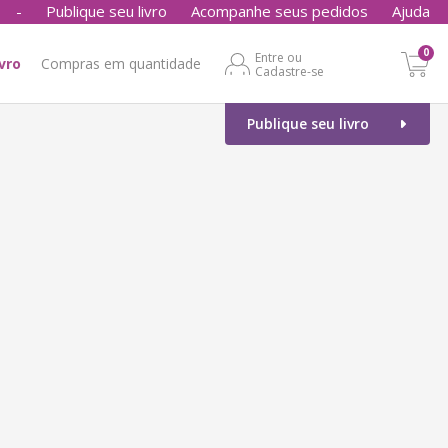
-
Publique seu livro
Acompanhe seus pedidos
Ajuda
0
Entre ou
ivro
Compras em quantidade
Cadastre-se
Publique seu livro