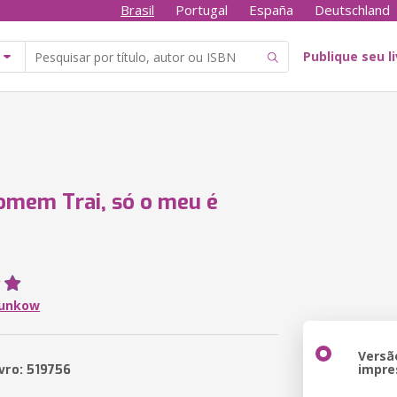
Brasil
Portugal
España
Deutschland
Publique seu l
mem Trai, só o meu é
runkow
Versã
impre
ivro: 519756