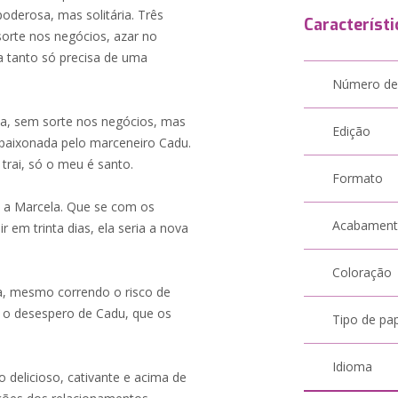
derosa, mas solitária. Três
Característi
sorte nos negócios, azar no
 tanto só precisa de uma
Número de
ta, sem sorte nos negócios, mas
Edição
aixonada pelo marceneiro Cadu.
rai, só o meu é santo.
Formato
 a Marcela. Que se com os
Acabamen
r em trinta dias, ela seria a nova
Coloração
da, mesmo correndo o risco de
a o desespero de Cadu, que os
Tipo de pa
Idioma
o delicioso, cativante e acima de