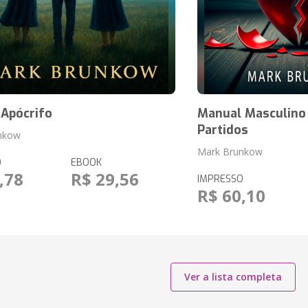
 Apócrifo
Manual Masculino
Partidos
nkow
Mark Brunkow
O
EBOOK
,78
R$ 29,56
IMPRESSO
R$ 60,10
Ver a lista completa