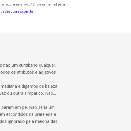
ar sobre este livro? Envie um email para
ubedeautores.com.br
as não um curitibano qualquer,
todos os atributos e adjetivos
ia mediana e digamos de beleza
vez ou outra simpático. Não...
ue param em pé. Não seria um
cam escondidos na prateleira e
dos ignorado pela maioria das