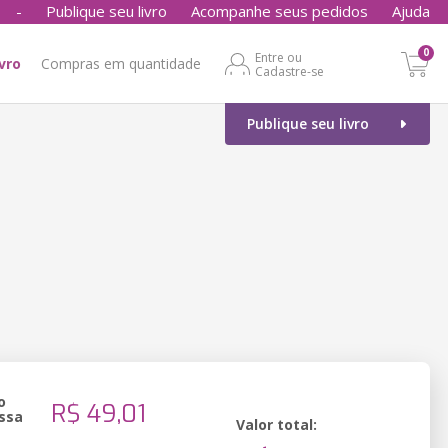
-
Publique seu livro
Acompanhe seus pedidos
Ajuda
0
Entre ou
ivro
Compras em quantidade
Cadastre-se
Publique seu livro
o
R$ 49,01
ssa
Valor total: