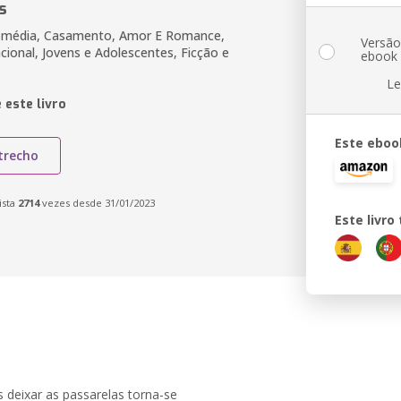
s
média, Casamento, Amor E Romance,
Versã
cional, Jovens e Adolescentes, Ficção e
ebook
Le
 este livro
Este eboo
trecho
ista
2714
vezes desde 31/01/2023
Este livr
 deixar as passarelas torna-se