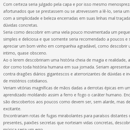
Com certeza seria julgado pela capa e por isso mesmo menospre
afortunados que se prestassem ou se atrevessem a lê-lo, seria um 
com a simplicidade e beleza encerradas em suas linhas mal traçad
dúvidas concretas.
Seria como descobrir em uma viela pouco movimentada um peque
simples e deliciosa e que somente seria recomendado a poucos e 
apreciar um bom vinho em companhia agradável, como descobrir 
intimo, quase obsceno.
Ao o lerem descobririam uma história cheia de magia e realidade, ale
dor como toda história humana em sua jornada. Seriam apresentad
contra dragões diários gigantescos e aterrorizantes de dúvidas e 
de mistérios cotidianos.
Veriam vitórias magníficas de mãos dadas a derrotas épicas em um 
aprendizado moldando assim a ferro e fogo o caráter humano. En
são descobertos aos poucos como devem ser, sem alarde, mas d
excitante.
Encontrariam rotas de fugas mirabolantes para paraísos distantes
presentes, paixões secretas que norteiam vidas concretas, descob
música seria um erro.