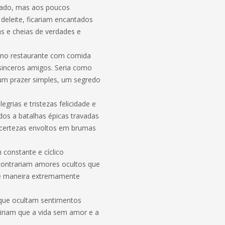
zado, mas aos poucos
deleite, ficariam encantados
as e cheias de verdades e
no restaurante com comida
sinceros amigos. Seria como
um prazer simples, um segredo
grias e tristezas felicidade e
os a batalhas épicas travadas
incertezas envoltos em brumas
constante e cíclico
contrariam amores ocultos que
e maneira extremamente
 que ocultam sentimentos
ririam que a vida sem amor e a