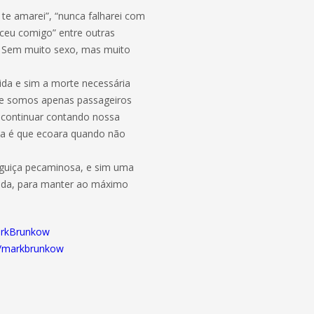
te amarei”, “nunca falharei com
eceu comigo” entre outras
. Sem muito sexo, mas muito
rida e sim a morte necessária
ue somos apenas passageiros
 continuar contando nossa
ta é que ecoara quando não
eguiça pecaminosa, e sim uma
pada, para manter ao máximo
MarkBrunkow
e/markbrunkow