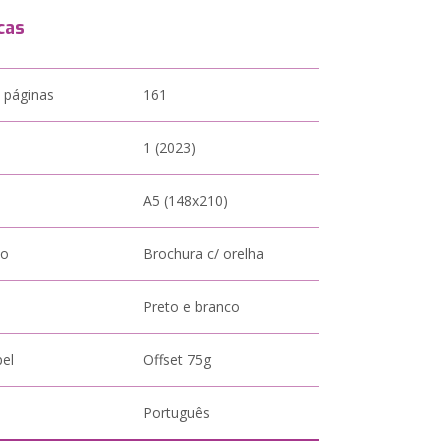
cas
 páginas
161
1 (2023)
A5 (148x210)
to
Brochura c/ orelha
Preto e branco
pel
Offset 75g
Português