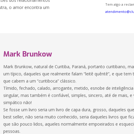
ções dos relacionamentos
Tem algo a reclam
tra, o amor encontra um
atendimento@cl
Mark Brunkow
Mark Brunkow, natural de Curitiba, Paraná, portanto curitibano, m
um típico, daqueles que realmente falam “leitê quêntê”, e que tem 
que cabem a um “curitiboca” clássico.
Tímido, fechado, calado, arrogante, metido, esnobe de inteligênc
singular, mas também é confiável, simples, sincero, até de mais, e 
simpático não!
Se fosse um livro seria um livro de capa dura, grosso, daqueles q
best seller, não seria muito conhecido, seria daqueles livros que fi
que são pouco lidos, aqueles normalmente empoeirados e esqueci
pessoas.