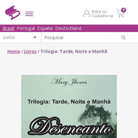
0
Entre ou
Cadastre-se
Brasil
Portugal
España
Deutschland
Home
/
Livros
/
Trilogia: Tarde, Noite e Manhã