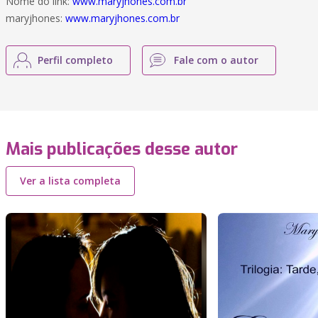
Nome do link:
www.maryjhones.com.br
maryjhones:
www.maryjhones.com.br
Perfil completo
Fale com o autor
Mais publicações desse autor
Ver a lista completa