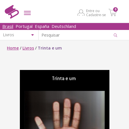
0
Entre ou
Cadastre-se
Brasil
Portugal
España
Deutschland
Home
/
Livros
/
Trinta e um