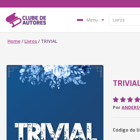
Menu
Home
/
Livros
/
TRIVIAL
TRIVIA
Por
ANDERS
Código do l