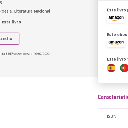
s
Este livro
oesia, Literatura Nacional
 este livro
Este eboo
trecho
ista
3667
vezes desde 20/07/2020
Este livr
Característi
ISBN