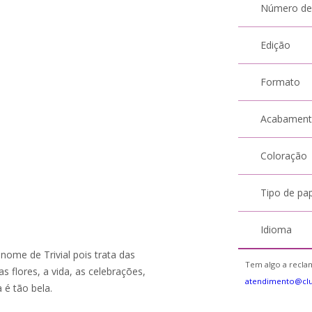
Número de
Edição
Formato
Acabamen
Coloração
Tipo de pa
Idioma
nome de Trivial pois trata das
Tem algo a reclam
s flores, a vida, as celebrações,
atendimento@cl
 é tão bela.