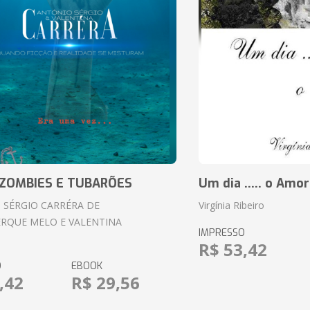
ZOMBIES E TUBARÕES
Um dia ..... o Amor
 SÉRGIO CARRÉRA DE
Virgínia Ribeiro
RQUE MELO E VALENTINA
IMPRESSO
R$ 53,42
O
EBOOK
,42
R$ 29,56