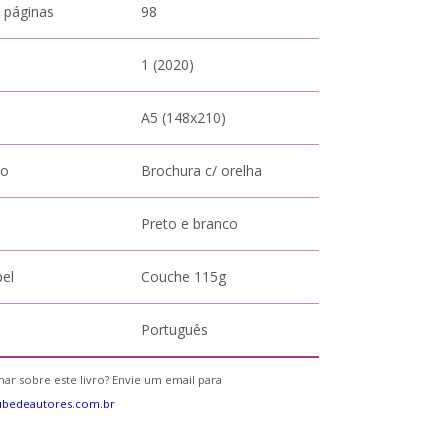
 páginas
98
1 (2020)
A5 (148x210)
to
Brochura c/ orelha
Preto e branco
pel
Couche 115g
Português
ar sobre este livro? Envie um email para
ubedeautores.com.br