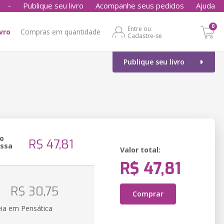
-
Publique seu livro
Acompanhe seus pedidos
Ajuda
0
Entre ou
ivro
Compras em quantidade
Cadastre-se
Publique seu livro
o
R$ 47,81
essa
Valor total:
R$ 47,81
o
R$ 30,75
Comprar
eia em Pensática