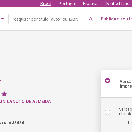
Brasil
Portugal
España
Deutschland
Publique seu l
L
Versã
impr
ON CANUTO DE ALMEIDA
Versã
ebook
ivro: 327978
L