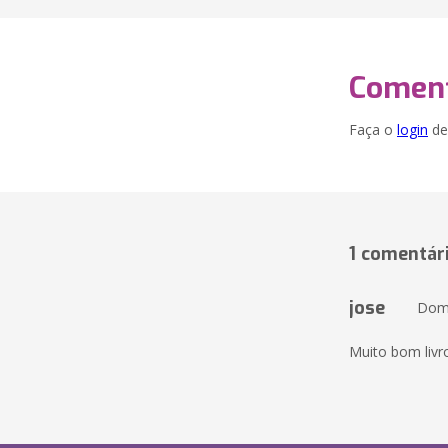
Coment
Faça o
login
dei
1 comentár
jose
Domi
Muito bom livr