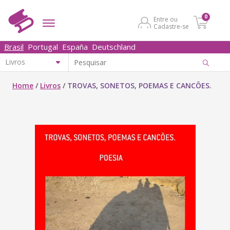
0
Entre ou
Cadastre-se
Brasil
Portugal
España
Deutschland
Home
/
Livros
/
TROVAS, SONETOS, POEMAS E CANCÕES.