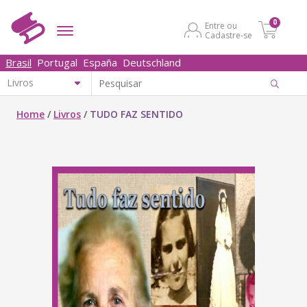
0
Entre ou
Cadastre-se
Brasil
Portugal
España
Deutschland
Home
/
Livros
/
TUDO FAZ SENTIDO