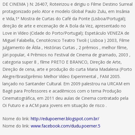
DE CINEMA ) N: 26407, Roteirizou e dirigiu o Filme Destino Surreal
protagonizado pelo Ator e modelo Global Paulo Zulu, em Insânia
e Vida,1ª Mostra de Curtas do Café da Ponte (Lisboa/Portugal);
direção de arte e encenação de A Bola da Vez, apresentado no
Love in Vídeo (Cidade do Porto/Portugal); Espetáculo VENEZA de
Miguel Falabella, Cenotécnico Teatro Tivoli ( Lisboa ) 2003, Filme
Julgamento de Átila , Histórias Curtas , 2 prêmios , melhor filme,
júri popular, 4 Prêmios no Festival de Cinema de gramado, 2003 ,
categoria super 8 , filme PRETO E BRANCO, Direção de Arte,
Direção de cena, arte e produção do curta Maria Madalena (Porto
Alegre/Brasil)prêmio Melhor Vídeo Experimental , FAM 2005.
lançado no Santander Cultural. Em 2009 palestrou na URCAM em
Bagé para Professores e acadêmicos com o tema Produção
Cinematográfica, em 2011 deu aulas de Cinema contratado pela
Oi Futuro e a ACM para jovens em situação de risco .
Nome do link:
http://edupoerner.blogspot.com.br/
Nome do link:
www.facebook.com/dudu.poerner.5