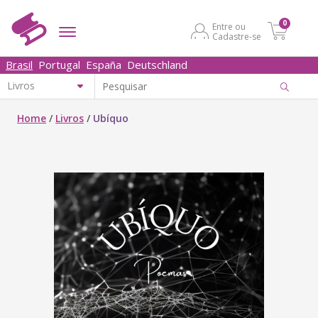
0
Entre ou
Cadastre-se
Brasil
Portugal
España
Deutschland
Home
/
Livros
/
Ubíquo