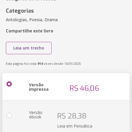
Categorias
Antologias, Poesia, Drama
Compartilhe este livro
Leia um trecho
Esta página foi vista
914
vezes desde 16/01/2025
Versão
R$ 46,06
impressa
Versão
R$ 28,38
ebook
Leia em Pensática