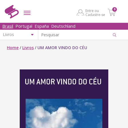
0
Entre ou
Cadastre-se
Brasil
Portugal
España
Deutschland
Home
/
Livros
/
UM AMOR VINDO DO CÉU