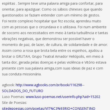
espíritas . Sempre teve uma palavra amiga para confortar, para
orientar, para apaziguar. Como os sábios chineses que quando
questionados se faziam entender com um mínimo de gestos.
Foi neste complexo hospitalar que fez escola; aprendeu muito
com as pessoas que o circundava e o utilizava. Foi num ambiente
de socorro aos necessitados em meio à tanta turbulência e tantas
vibrações negativas, que demonstrou ser possível haver o
momento de paz, de lazer, de cultura, de solidariedade e de amor.
Assim como a rosa que brota bela entre os espinhos, ajudou a
brotar o GRUTAH, Grupo Teatral Amador Heliópolis, em meio à
tanta dor, gerada pelas doenças e pelas violência e Vitório estava
presente com sua palavra amiga,com suas ideias de paz e com
sua conduta missionária.
agbook:
http://www.agbooks.com.br/book/116298--
SOLDADOS_DO_FUTURO
Luso Poemas:
www.luso-poemas.net/userinfo.php?uid=15202
Site de Poesias:
sitedepoesias.com/poetas/VIT%C3%93RIO+CONSENTINO