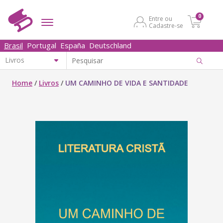
0
Entre ou
Cadastre-se
Brasil
Portugal
España
Deutschland
Home
/
Livros
/
UM CAMINHO DE VIDA E SANTIDADE