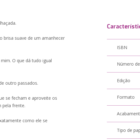
ilhaçada.
Característi
omo brisa suave de um amanhecer
ISBN
 mim. O que dá tudo igual
Número de
Edição
 de outro passados.
Formato
ue se fecham e aproveite os
 pela frente.
Acabamen
 exatamente como ele se
Tipo de pa