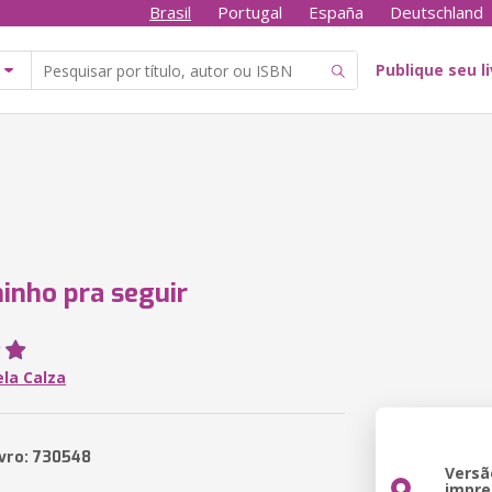
Brasil
Portugal
España
Deutschland
Publique seu l
nho pra seguir
la Calza
ivro: 730548
Versã
impre