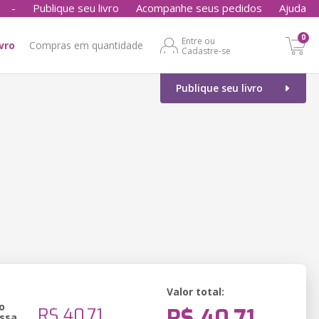
-
Publique seu livro
Acompanhe seus pedidos
Ajuda
0
Entre ou
ivro
Compras em quantidade
Cadastre-se
Publique seu livro
Valor total:
o
R$ 40,71
R$ 40,71
ssa