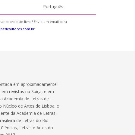
Português
ar sobre este livro? Envie um email para
ubedeautores.com.br
esentada em aproximadamente
; em revistas na Suíça, e em
 da Academia de Letras de
o Núcleo de Artes de Lisboa; e
dente da Academia de Letras,
sileira de Letras do Rio
Ciências, Letras e Artes do
as 2017.