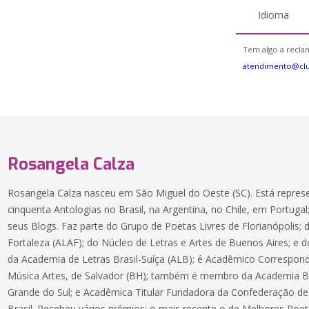
Idioma
Tem algo a reclam
atendimento@cl
Rosangela Calza
Rosangela Calza nasceu em São Miguel do Oeste (SC). Está repr
cinquenta Antologias no Brasil, na Argentina, no Chile, em Portugal
seus Blogs. Faz parte do Grupo de Poetas Livres de Florianópolis;
Fortaleza (ALAF); do Núcleo de Letras e Artes de Buenos Aires; e d
da Academia de Letras Brasil-Suíça (ALB); é Acadêmico Correspon
Música Artes, de Salvador (BH); também é membro da Academia Bra
Grande do Sul; e Acadêmica Titular Fundadora da Confederação de 
Brasil. Recebeu vários prêmios; o mais recente o de Melhores Poet