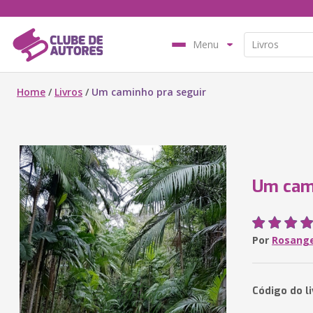
Menu
Home
/
Livros
/
Um caminho pra seguir
Um cami
Por
Rosange
Código do l