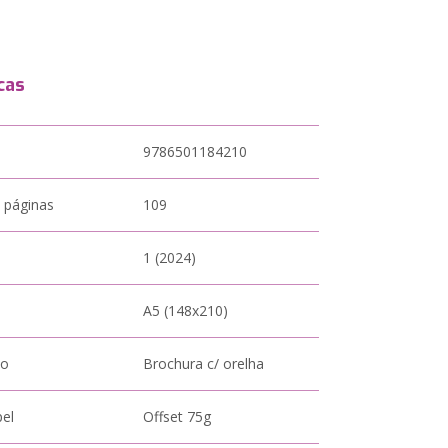
cas
9786501184210
 páginas
109
1 (2024)
A5 (148x210)
to
Brochura c/ orelha
pel
Offset 75g