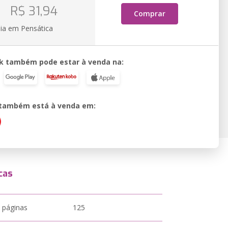
o
R$ 31,94
Comprar
ia em Pensática
k também pode estar à venda na:
o também está à venda em:
cas
 páginas
125