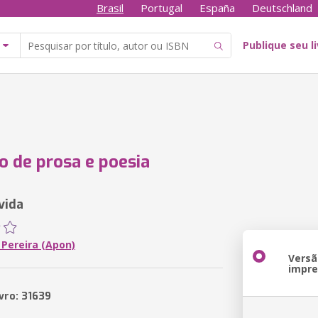
Brasil
Portugal
España
Deutschland
Publique seu l
 de prosa e poesia
vida
 Pereira (Apon)
Versã
impr
vro: 31639