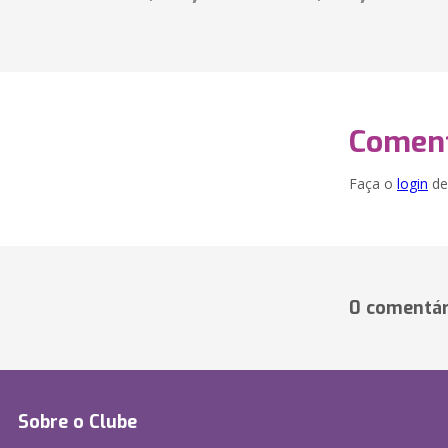
Coment
Faça o
login
dei
0 comentár
Sobre o Clube