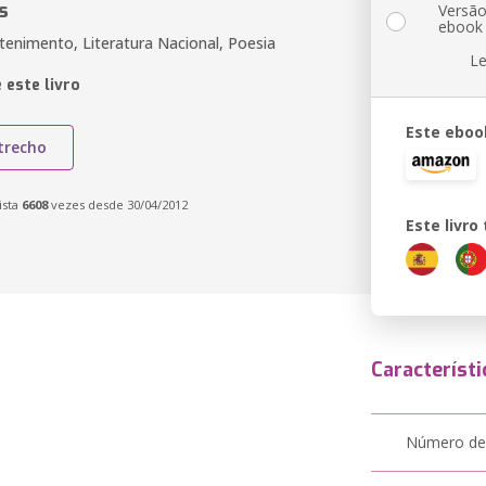
s
Versã
ebook
tenimento, Literatura Nacional, Poesia
Le
 este livro
Este eboo
trecho
ista
6608
vezes desde 30/04/2012
Este livr
Característi
Número de