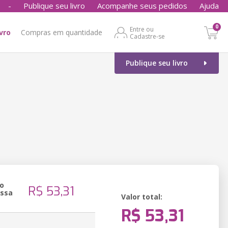
-
Publique seu livro
Acompanhe seus pedidos
Ajuda
0
Entre ou
ivro
Compras em quantidade
Cadastre-se
Publique seu livro
o
R$ 53,31
essa
Valor total:
R$ 53,31