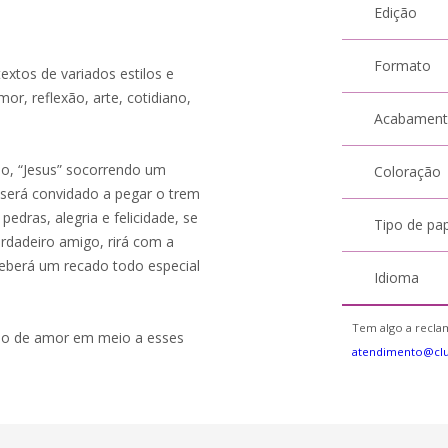
Edição
Formato
textos de variados estilos e
or, reflexão, arte, cotidiano,
Acabamen
o, “Jesus” socorrendo um
Coloração
 será convidado a pegar o trem
pedras, alegria e felicidade, se
Tipo de pa
erdadeiro amigo, rirá com a
eberá um recado todo especial
Idioma
Tem algo a reclam
ando de amor em meio a esses
atendimento@cl