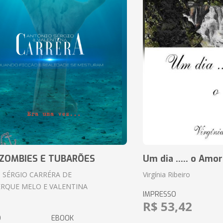
ZOMBIES E TUBARÕES
Um dia ..... o Amor
 SÉRGIO CARRÉRA DE
Virgínia Ribeiro
RQUE MELO E VALENTINA
IMPRESSO
R$ 53,42
O
EBOOK