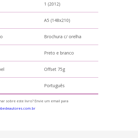
1 (2012)
A5 (148x210)
to
Brochura c/ orelha
Preto e branco
pel
Offset 75g
Português
ar sobre este livro? Envie um email para
ubedeautores.com.br