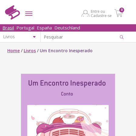
0
Entre ou
Cadastre-se
Brasil
Portugal
España
Deutschland
Home
/
Livros
/
Um Encontro Inesperado