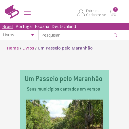
0
Entre ou
Cadastre-se
Brasil
Portugal
España
Deutschland
Home
/
Livros
/
Um Passeio pelo Maranhão