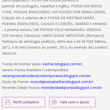
Livros publicados: VOZES DA POESIA (sonetos e
poemas em português, espanhol e inglês), POESIA EM VÁRIOS
TONS, POESIAS BRASILEIRAS, UM PASSEIO POR MINAS GERAIS,
Coleção em 2 volumes de A POESIA DE INEIFRAN VARÃO,
POEMAS BRASILEIROS, CAUSOS E CORDÉIS, VARANO e VARANO
- o poema sonoro, UM PASSEIO PELO MARANHÃO, VEREDAS
(150 Sonetos Clássicos), AMOR QUASE IMPOSSÍVEL (Romance).
Participou de antologias poéticas, entre elas a da All Print Editora,
2012, e do livro Sonetos ao Jovem, 2012, escrevendo dez sonetos
clássicos.
Poesia de Ineifran Varão:
ineifran.blogspot.com.br/
Varano-Poesia Brasileira Contemporânea:
varanopoesiabrasileiracontemporanea.blogspot.com.br/
Vozes da Poesia:
vozesdapoesiaineifran.blogspot.com.br/
Resende Cidade Poesia:
resendecidadepoesia.blogspot.com.br/
Perfil completo
Fale com o autor