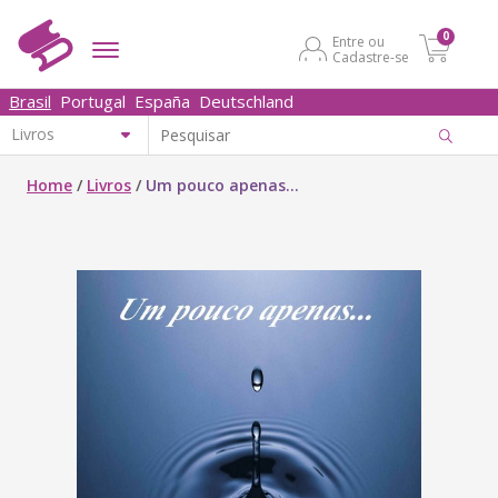
0
Entre ou
Cadastre-se
Brasil
Portugal
España
Deutschland
Home
/
Livros
/
Um pouco apenas...