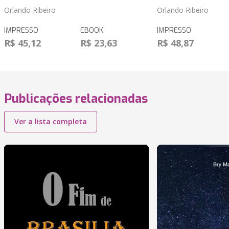
Orlando Ribeiro
Orlando Ribeiro
IMPRESSO
EBOOK
IMPRESSO
R$ 45,12
R$ 23,63
R$ 48,87
Publicações relacionadas
Ver a lista completa