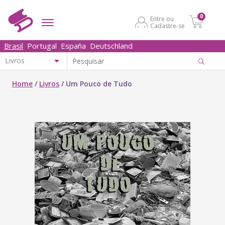
0
Entre ou
Cadastre-se
Brasil
Portugal
España
Deutschland
Home
/
Livros
/
Um Pouco de Tudo