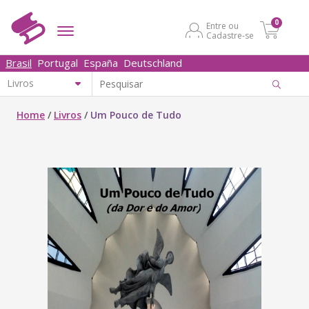
0
Entre ou
Cadastre-se
Brasil
Portugal
España
Deutschland
Home
/
Livros
/
Um Pouco de Tudo