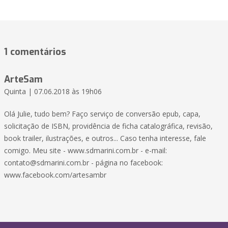
1 comentários
ArteSam
Quinta | 07.06.2018 às 19h06
Olá Julie, tudo bem? Faço serviço de conversão epub, capa,
solicitação de ISBN, providência de ficha catalográfica, revisão,
book trailer, ilustrações, e outros... Caso tenha interesse, fale
comigo. Meu site - www.sdmarini.com.br - e-mail:
contato@sdmarini.com.br - página no facebook:
www.facebook.com/artesambr