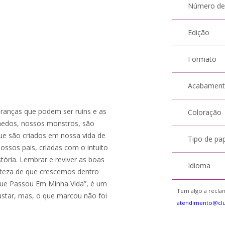
Número de
Edição
Formato
Acabamen
ranças que podem ser ruins e as
Coloração
edos, nossos monstros, são
ue são criados em nossa vida de
Tipo de pa
nossos pais, criadas com o intuito
tória. Lembrar e reviver as boas
Idioma
rteza de que crescemos dentro
Que Passou Em Minha Vida”, é um
Tem algo a reclam
star, mas, o que marcou não foi
atendimento@cl