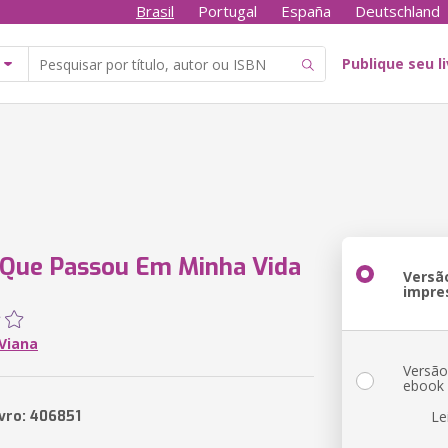
Brasil
Portugal
España
Deutschland
Publique seu l
 Que Passou Em Minha Vida
Versã
impre
 Viana
Versã
ebook
ivro: 406851
Le