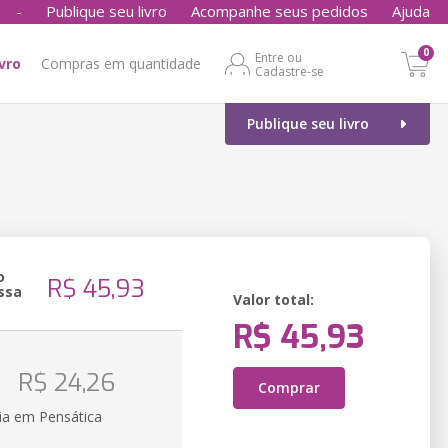
-
Publique seu livro
Acompanhe seus pedidos
Ajuda
0
Entre ou
ivro
Compras em quantidade
Cadastre-se
Publique seu livro
o
R$ 45,93
ssa
Valor total:
R$ 45,93
o
R$ 24,26
Comprar
ia em Pensática