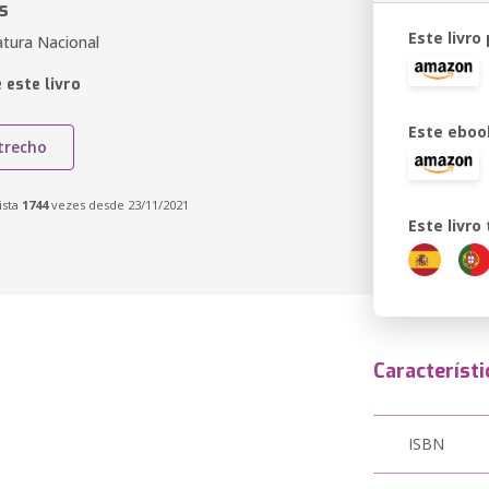
s
Este livro
atura Nacional
 este livro
Este eboo
trecho
ista
1744
vezes desde 23/11/2021
Este livr
Característi
ISBN