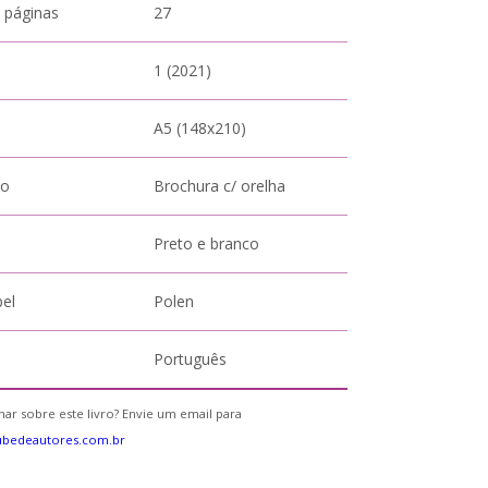
 páginas
27
1 (2021)
A5 (148x210)
to
Brochura c/ orelha
Preto e branco
pel
Polen
Português
ar sobre este livro? Envie um email para
ubedeautores.com.br