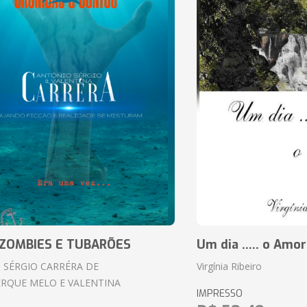
ZOMBIES E TUBARÕES
Um dia ..... o Amor
 SÉRGIO CARRÉRA DE
Virgínia Ribeiro
RQUE MELO E VALENTINA
IMPRESSO