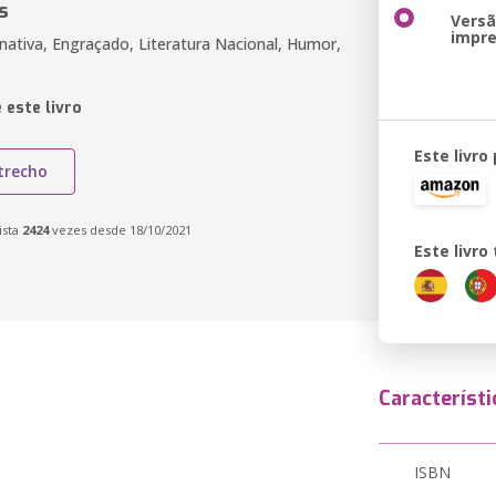
s
Vers
impr
rnativa, Engraçado, Literatura Nacional, Humor,
 este livro
Este livro
trecho
ista
2424
vezes desde 18/10/2021
Este livr
Característi
ISBN