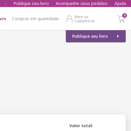
-
Publique seu livro
Acompanhe seus pedidos
Ajuda
0
Entre ou
ivro
Compras em quantidade
Cadastre-se
Publique seu livro
Valor total: