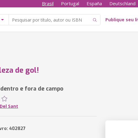
Brasil
Portugal
España
Deutschland
Publique seu l
eza de gol!
 dentro e fora de campo
Del Sant
ivro: 402827