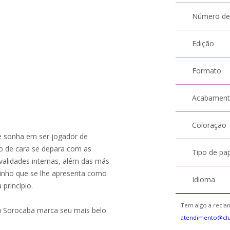
Número de
Edição
Formato
Acabamen
Coloração
ue sonha em ser jogador de
go de cara se depara com as
Tipo de pa
ivalidades internas, além das más
minho que se lhe apresenta como
Idioma
princípio.
Tem algo a reclam
tu Sorocaba marca seu mais belo
atendimento@cl