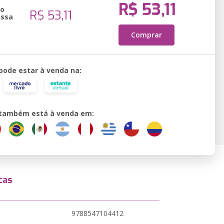
R$ 53,11
ão
R$ 53,11
essa
Comprar
 pode estar à venda na:
o também está à venda em:
cas
9788547104412