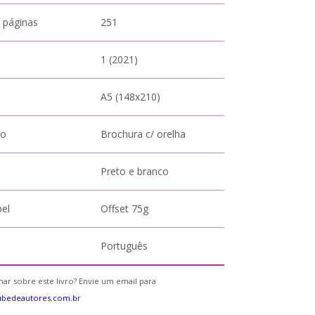
 páginas
251
1 (2021)
A5 (148x210)
to
Brochura c/ orelha
Preto e branco
pel
Offset 75g
Português
ar sobre este livro? Envie um email para
ubedeautores.com.br