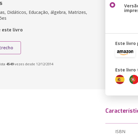
s
Versã
impre
as, Didáticos, Educação, álgebra, Matrizes,
ões
 este livro
Este livro
trecho
ista
4549
vezes desde 12/12/2014
Este livr
Característi
ISBN