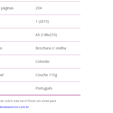
 páginas
234
1 (2015)
A5 (148x210)
to
Brochura c/ orelha
Colorido
pel
Couche 115g
Português
ar sobre este livro? Envie um email para
ubedeautores.com.br