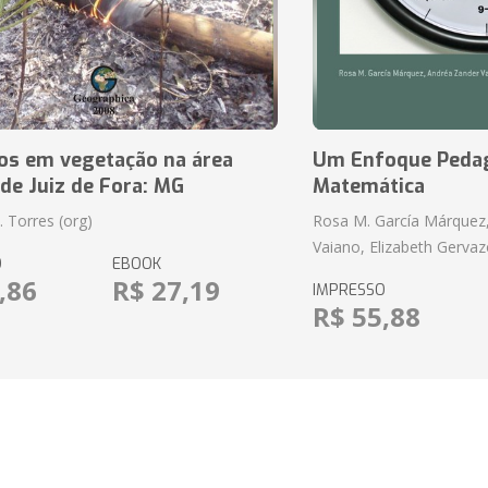
ios em vegetação na área
Um Enfoque Pedag
de Juiz de Fora: MG
Matemática
P. Torres (org)
Rosa M. García Márquez
Vaiano, Elizabeth Gervaz
O
EBOOK
,86
R$ 27,19
IMPRESSO
R$ 55,88