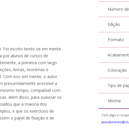
Número de
Edição
Formato
ar. Foi escrito tendo-se em mente
Acabamen
da por alunos de cursos de
ntemente, a primeira com largo
nições, lemas, teoremas e
Coloração
al. Com isso em mente, o autor
em presumidamente acessível a
Tipo de pa
o mesmo tempo, compatível com
cas. Além disso, para suavizar os
Idioma
cuidou que a maioria dos
plos, e que os exercícios de
Tem algo a reclam
assem o papel de fixação e de
atendimento@cl