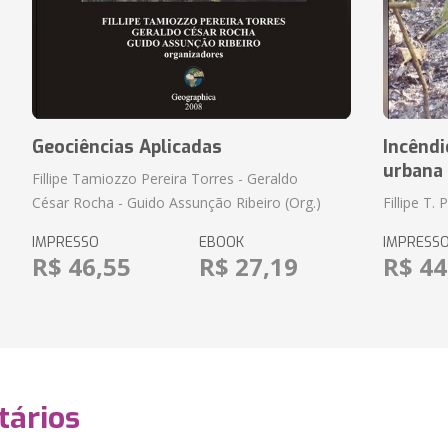
Geociências Aplicadas
Incênd
urbana 
Fillipe Tamiozzo Pereira Torres - Geraldo
César Rocha - Guido Assunção Ribeiro (Org.)
Fillipe T. 
IMPRESSO
EBOOK
IMPRESS
R$ 46,55
R$ 27,19
R$ 44
ários