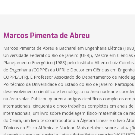
Marcos Pimenta de Abreu
Marcos Pimenta de Abreu é Bacharel em Engenharia Elétrica (1983)
Universidade Federal do Rio de Janeiro (UFRJ), Mestre em Ciências
Planejamento Energético (1988) pelo Instituto Alberto Luiz Coimb
de Engenharia (COPPE) da UFRJ e Doutor em Ciências em Engenhari
COPPE/UFRJ. É Professor Associado do Departamento de Modelag
Politécnico da Universidade do Estado do Rio de Janeiro. Participo
desenvolvimento científico e tecnológico na área nuclear e coorden
na área solar. Publicou quarenta artigos científicos completos em p
internacionais, cinquenta e cinco trabalhos completos em anais de 
internacionais, um livro sobre modelagem físico-matemática da rad
do Ceará, um livro-texto introdutório à Álgebra Linear e o livro Á
Tópicos da Física Atômica e Nuclear. Mais detalhes sobre a atuação
disponíveis em seu currículo Lattes (http://lattes.cnpq.br/24062587