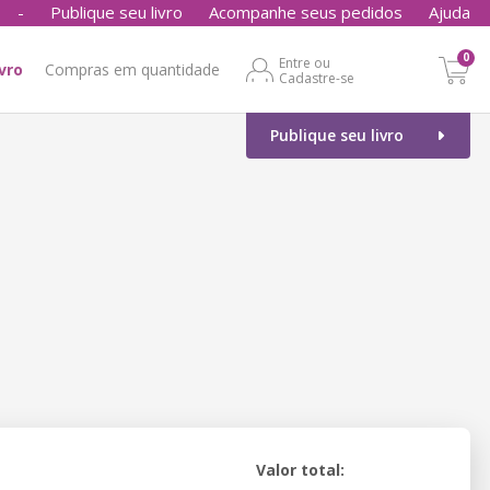
-
Publique seu livro
Acompanhe seus pedidos
Ajuda
0
Entre ou
ivro
Compras em quantidade
Cadastre-se
Publique seu livro
Valor total: