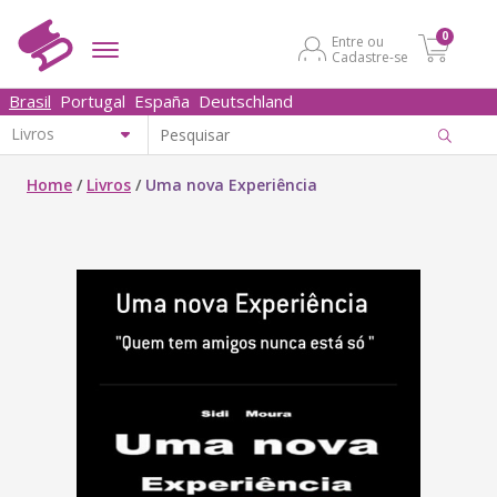
0
Entre ou
Cadastre-se
Brasil
Portugal
España
Deutschland
Home
/
Livros
/
Uma nova Experiência