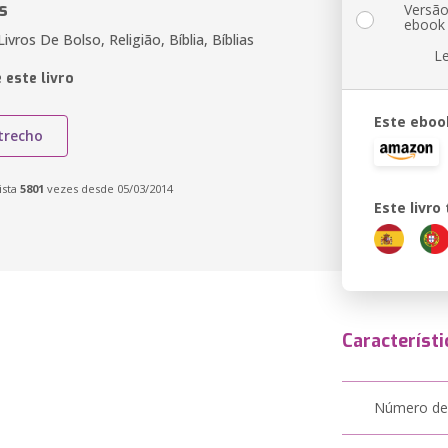
s
Versã
ebook
vros De Bolso, Religião, Bíblia, Bíblias
L
 este livro
Este eboo
trecho
ista
5801
vezes desde 05/03/2014
Este livr
Característi
Número de