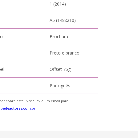
1 (2014)
A5 (148x210)
to
Brochura
Preto e branco
pel
Offset 75g
Português
ar sobre este livro? Envie um email para
ubedeautores.com.br