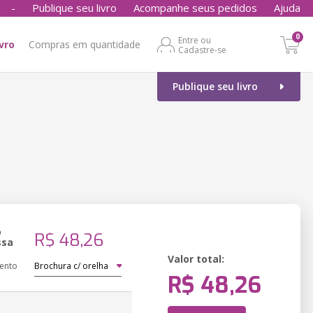
-
Publique seu livro
Acompanhe seus pedidos
Ajuda
0
Entre ou
ivro
Compras em quantidade
Cadastre-se
Publique seu livro
o
R$ 48,26
ssa
Valor total:
ento
R$ 48,26