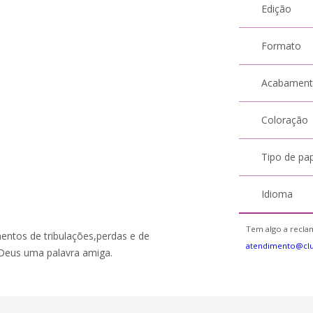
Edição
Formato
Acabamen
Coloração
Tipo de pa
Idioma
Tem algo a reclam
entos de tribulações,perdas e de
atendimento@cl
 Deus uma palavra amiga.