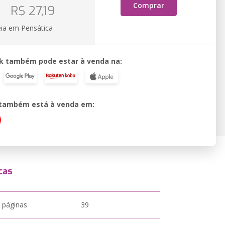
o
Comprar
R$ 27,19
eia em Pensática
k também pode estar à venda na:
o também está à venda em:
cas
 páginas
39