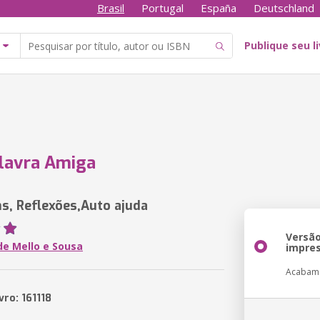
Brasil
Portugal
España
Deutschland
Publique seu l
lavra Amiga
, Reflexões,Auto ajuda
Versã
de Mello e Sousa
impre
Acabam
vro: 161118