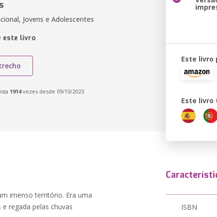
s
impre
cional, Jovens e Adolescentes
 este livro
Este livro
trecho
ista
1914
vezes desde 09/10/2023
Este livr
Característi
um imenso território. Era uma
s e regada pelas chuvas
ISBN