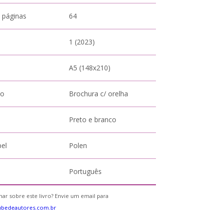
 páginas
64
1 (2023)
A5 (148x210)
to
Brochura c/ orelha
Preto e branco
pel
Polen
Português
ar sobre este livro? Envie um email para
ubedeautores.com.br