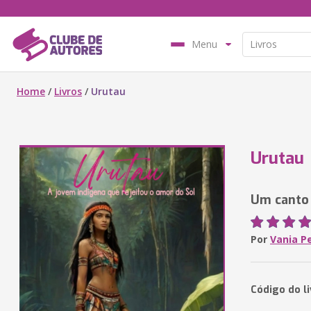
Menu
Home
/
Livros
/
Urutau
Urutau
Um canto 
Por
Vania Pe
Código do l