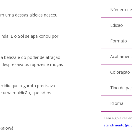
Número de
 em uma dessas aldeias nasceu
Edição
inda! E o Sol se apaixonou por
Formato
Acabamen
ua beleza e do poder de atração
ela desprezava os rapazes e moças
Coloração
decidiu que a garota precisava
Tipo de pa
se uma maldição, que só os
Idioma
Tem algo a reclam
atendimento@cl
 Kaiowá.