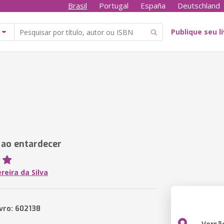
Brasil
Portugal
España
Deutschland
Publique seu l
ao entardecer
reira da Silva
ivro: 602138
Versã