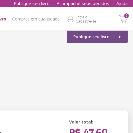
-
Publique seu livro
Acompanhe seus pedidos
Ajuda
0
Entre ou
ivro
Compras em quantidade
Cadastre-se
Publique seu livro
Valor total:
o