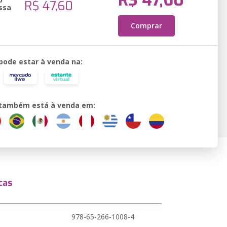
R$ 47,60
R$ 47,60
ssa
Comprar
 pode estar à venda na:
o também está à venda em:
cas
978-65-266-1008-4