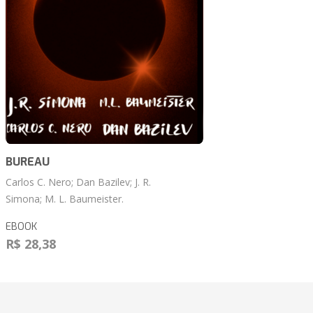
BUREAU
Carlos C. Nero; Dan Bazilev; J. R.
Simona; M. L. Baumeister.
EBOOK
R$ 28,38