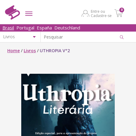
0
Entre ou
Cadastre-se
Brasil
Portugal
España
Deutschland
Home
/
Livros
/
UTHROPIA V°2